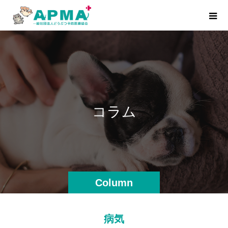
コ
ラ
ム
Column
病気